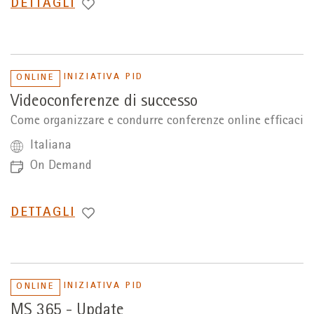
PASSA
DETTAGLI
A
INIZIATIVA PID
ONLINE
Videoconferenze di successo
Come organizzare e condurre conferenze online efficaci
Italiana
On Demand
PASSA
DETTAGLI
A
INIZIATIVA PID
ONLINE
MS 365 - Update