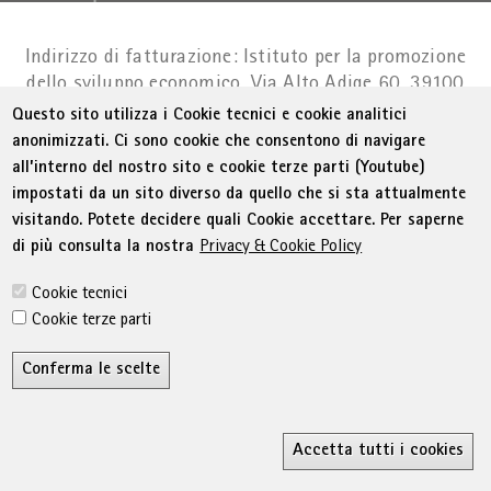
Indirizzo di fatturazione: Istituto per la promozione
dello sviluppo economico, Via Alto Adige 60, 39100
Bolzano
Part. IVA 01716880214
|
administration-
Questo sito utilizza i Cookie tecnici e cookie analitici
as@bz.legalmail.camcom.it
anonimizzati. Ci sono cookie che consentono di navigare
all’interno del nostro sito e cookie terze parti (Youtube)
Menu Footer
© WIFI
Colophon
Privacy
Condizioni generali
impostati da un sito diverso da quello che si sta attualmente
Dichiarazione sull'accessibilità
Sitemap
visitando. Potete decidere quali Cookie accettare. Per saperne
Amministrazione trasparente
Cookie Policy
di più consulta la nostra
Privacy & Cookie Policy
Impostazione cookie
Cookie tecnici
Cookie terze parti
Conferma le scelte
R
Accetta tutti i cookies
Ricerca
MyWifi
Wunschliste
Conta