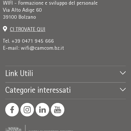
WIFI - Formazione e sviluppo del personale
+
Via Alto Adige 60
/".
39100 Bolzano
This
shortcut
CI TROVATE QUI
activates
the
Tel. +39 0471 945 666
screen
E-mail:
wifi@camcom.bz.it
reader
to
help
Link Utili
you
navigate
and
Categorie interessati
interact
with
the
content.