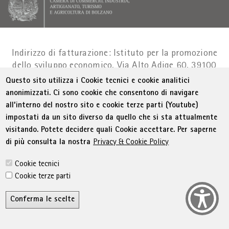
Indirizzo di fatturazione: Istituto per la promozione
dello sviluppo economico, Via Alto Adige 60, 39100
Bolzano
Part. IVA 01716880214
|
administration-
Questo sito utilizza i Cookie tecnici e cookie analitici
as@bz.legalmail.camcom.it
anonimizzati. Ci sono cookie che consentono di navigare
all’interno del nostro sito e cookie terze parti (Youtube)
Menu Footer
© WIFI
Colophon
Privacy
Condizioni generali
impostati da un sito diverso da quello che si sta attualmente
Dichiarazione sull'accessibilità
Sitemap
visitando. Potete decidere quali Cookie accettare. Per saperne
Amministrazione trasparente
Cookie Policy
di più consulta la nostra
Privacy & Cookie Policy
Impostazione cookie
Cookie tecnici
Cookie terze parti
Conferma le scelte
R