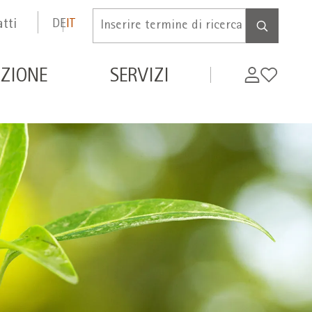
tti
DE
IT
Inserire
termine
di
de
My
Wishlist
ZIONE
SERVIZI
ricerca
WIFI