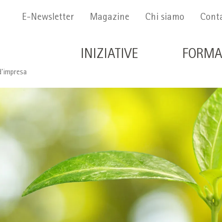
Menu Secondario
E-Newsletter
Magazine
Chi siamo
Conta
Navigazione principale 
INIZIATIVE
FORMA
d'impresa