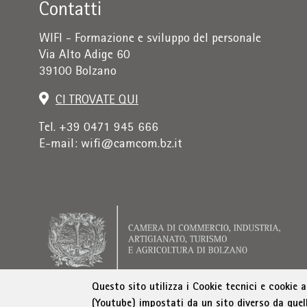
Contatti
WIFI - Formazione e sviluppo del personale
Via Alto Adige 60
39100 Bolzano
CI TROVATE QUI
Tel. +39 0471 945 666
E-mail:
wifi@camcom.bz.it
Questo sito utilizza i Cookie tecnici e cookie 
(Youtube) impostati da un sito diverso da quel