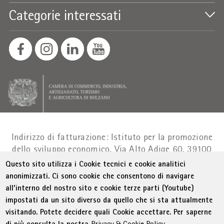
Categorie interessati
Indirizzo di fatturazione: Istituto per la promozione
dello sviluppo economico, Via Alto Adige 60, 39100
Bolzano
Part. IVA 01716880214
|
administration-
Questo sito utilizza i Cookie tecnici e cookie analitici
as@bz.legalmail.camcom.it
anonimizzati. Ci sono cookie che consentono di navigare
all’interno del nostro sito e cookie terze parti (Youtube)
Menu Footer
© WIFI
Colophon
Privacy
Condizioni generali
impostati da un sito diverso da quello che si sta attualmente
Dichiarazione sull'accessibilità
Sitemap
visitando. Potete decidere quali Cookie accettare. Per saperne