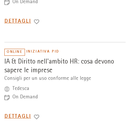
On Demand
PASSA
DETTAGLI
A
INIZIATIVA PID
ONLINE
IA & Diritto nell'ambito HR: cosa devono
sapere le imprese
Consigli per un uso conforme alle legge
Tedesca
On Demand
PASSA
DETTAGLI
A