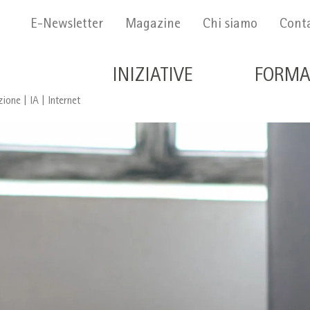
Menu Secondario
E-Newsletter
Magazine
Chi siamo
Conta
Navigazione principale 
INIZIATIVE
FORMA
ione | IA | Internet