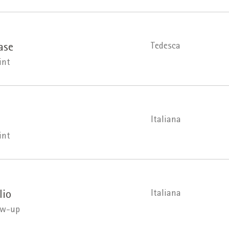
Tedesca
ase
int
Italiana
int
Italiana
lio
ow-up