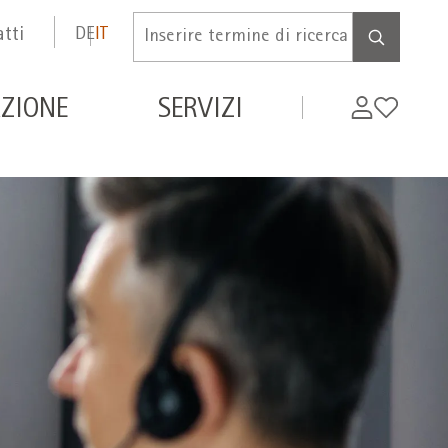
tti
DE
IT
Inserire
termine
di
de
My
Wishlist
ZIONE
SERVIZI
ricerca
WIFI