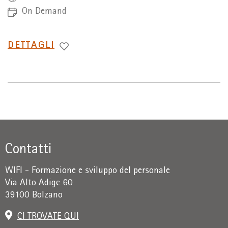
On Demand
PASSA
DETTAGLI
A
Contatti
WIFI - Formazione e sviluppo del personale
Via Alto Adige 60
39100 Bolzano
CI TROVATE QUI