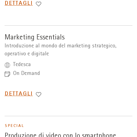
PASSA
DETTAGLI
A
Marketing Essentials
Introduzione al mondo del marketing strategico,
operativo e digitale
Tedesca
On Demand
PASSA
DETTAGLI
A
SPECIAL
Produzione di video con lo smartphone