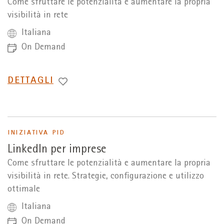
Come sfruttare le potenzialità e aumentare la propria
visibilità in rete
Italiana
On Demand
PASSA
DETTAGLI
A
INIZIATIVA PID
LinkedIn per imprese
Come sfruttare le potenzialità e aumentare la propria
visibilità in rete. Strategie, configurazione e utilizzo
ottimale
Italiana
On Demand