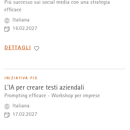
Più successo sui social media con una strategia
efficace
Italiana
16.02.2027
PASSA
DETTAGLI
A
INIZIATIVA PID
L'IA per creare testi aziendali
Prompting efficace - Workshop per imprese
Italiana
17.02.2027