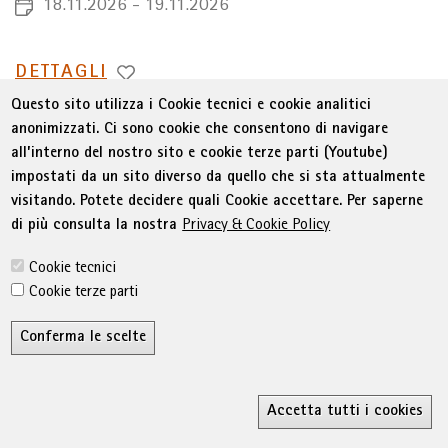
18.11.2026 - 19.11.2026
PASSA
DETTAGLI
A
Questo sito utilizza i Cookie tecnici e cookie analitici
anonimizzati. Ci sono cookie che consentono di navigare
all’interno del nostro sito e cookie terze parti (Youtube)
impostati da un sito diverso da quello che si sta attualmente
La vendita di successo
visitando. Potete decidere quali Cookie accettare. Per saperne
19a edizione aggiornata del percorso formativo
di più consulta la nostra
Privacy & Cookie Policy
Tedesca
Cookie tecnici
16.02.2027 - 25.05.2027
Cookie terze parti
Conferma le scelte
PASSA
DETTAGLI
A
R
Accetta tutti i cookies
Ricerca
MyWifi
Wunschliste
Conta