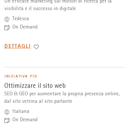
Un efficace marketing sui motori di ricerca per la
visibilità e il successo in digitale
Tedesca
On Demand
PASSA
DETTAGLI
A
INIZIATIVA PID
Ottimizzare il sito web
SEO & GEO per aumentare la propria presenza online,
dal sito vetrina al sito parlante
Italiana
On Demand