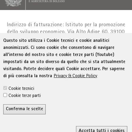
Indirizzo di fatturazione: Istituto per la promozione
dello sviluppo economico, Via Alto Adige 60, 39100
Bolzano
Part. IVA 01716880214
|
administration-
Questo sito utilizza i Cookie tecnici e cookie analitici
as@bz.legalmail.camcom.it
anonimizzati. Ci sono cookie che consentono di navigare
all’interno del nostro sito e cookie terze parti (Youtube)
Menu Footer
© WIFI
Colophon
Privacy
Condizioni generali
impostati da un sito diverso da quello che si sta attualmente
Dichiarazione sull'accessibilità
Sitemap
visitando. Potete decidere quali Cookie accettare. Per saperne
Amministrazione trasparente
Cookie Policy
di più consulta la nostra
Privacy & Cookie Policy
Impostazione cookie
Cookie tecnici
Cookie terze parti
Conferma le scelte
R
Accetta tutti i cookies