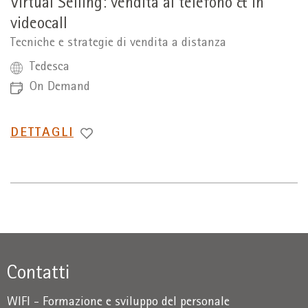
Virtual Selling: vendita al telefono & in
videocall
Tecniche e strategie di vendita a distanza
Tedesca
On Demand
PASSA
DETTAGLI
A
Contatti
WIFI - Formazione e sviluppo del personale