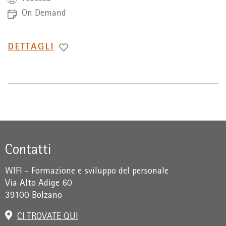
On Demand
PASSA
DETTAGLI
A
Contatti
WIFI - Formazione e sviluppo del personale
Via Alto Adige 60
39100 Bolzano
CI TROVATE QUI