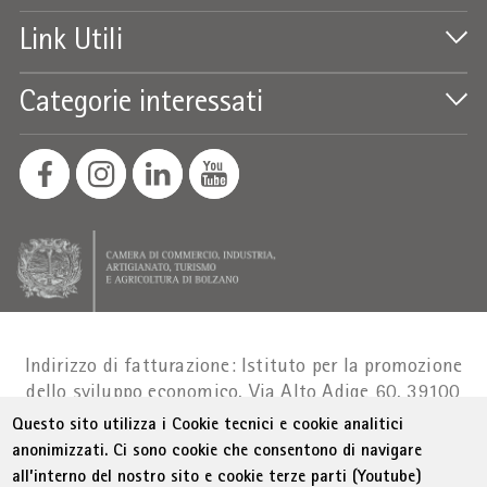
Link Utili
Categorie interessati
Indirizzo di fatturazione: Istituto per la promozione
dello sviluppo economico, Via Alto Adige 60, 39100
Bolzano
Part. IVA 01716880214
|
administration-
Questo sito utilizza i Cookie tecnici e cookie analitici
as@bz.legalmail.camcom.it
anonimizzati. Ci sono cookie che consentono di navigare
all’interno del nostro sito e cookie terze parti (Youtube)