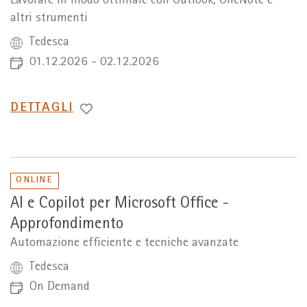
Lavorare in modo ottimale con Outlook, OneNote e
altri strumenti
Tedesca
01.12.2026 - 02.12.2026
PASSA
DETTAGLI
A
ONLINE
AI e Copilot per Microsoft Office -
Approfondimento
Automazione efficiente e tecniche avanzate
Tedesca
On Demand