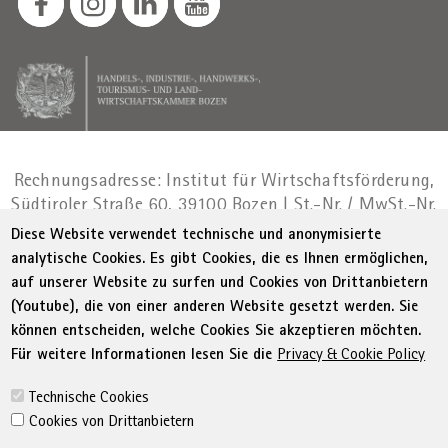
Rechnungsadresse: Institut für Wirtschaftsförderung,
Südtiroler Straße 60, 39100 Bozen
|
St.-Nr. / MwSt.-Nr.
01716880214
|
administration-
Diese Website verwendet technische und anonymisierte
as@bz.legalmail.camcom.it
analytische Cookies. Es gibt Cookies, die es Ihnen ermöglichen,
auf unserer Website zu surfen und Cookies von Drittanbietern
Menu Footer
© WIFI
Impressum
Privacy
AGB
(Youtube), die von einer anderen Website gesetzt werden. Sie
Erklärung zur Barrierefreiheit
Sitemap
können entscheiden, welche Cookies Sie akzeptieren möchten.
Transparente Verwaltung
Cookie Policy
Für weitere Informationen lesen Sie die
Privacy & Cookie Policy
Cookie-Einstellungen
Technische Cookies
Cookies von Drittanbietern