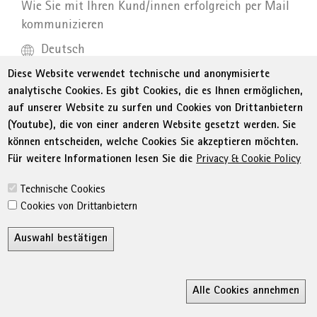
Wie Sie mit Ihren Kund/innen erfolgreich per Mail
kommunizieren
Deutsch
On Demand
Diese Website verwendet technische und anonymisierte
analytische Cookies. Es gibt Cookies, die es Ihnen ermöglichen,
auf unserer Website zu surfen und Cookies von Drittanbietern
DETAILS
(Youtube), die von einer anderen Website gesetzt werden. Sie
können entscheiden, welche Cookies Sie akzeptieren möchten.
Für weitere Informationen lesen Sie die
Privacy & Cookie Policy
Technische Cookies
INITIATIVE PID
Cookies von Drittanbietern
Online-Shop Management
Wie Sie Ihren Online Shop professionell betreuen
Auswahl bestätigen
Italienisch
Z
On Demand
Alle Cookies annehmen
Ricerca
MyWifi
Wunschliste
Conta