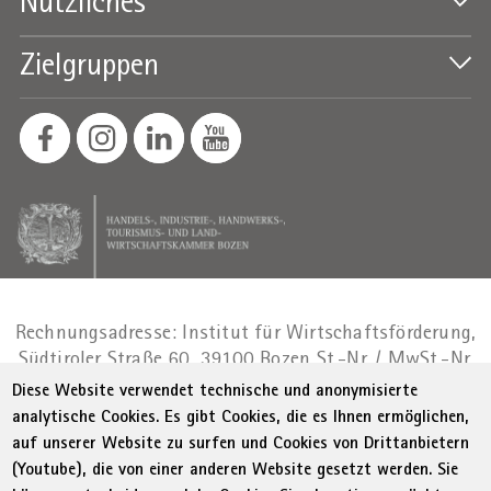
Nützliches
Zielgruppen
Rechnungsadresse: Institut für Wirtschaftsförderung,
Südtiroler Straße 60, 39100 Bozen
St.-Nr. / MwSt.-Nr.
01716880214
|
administration-
Diese Website verwendet technische und anonymisierte
as@bz.legalmail.camcom.it
analytische Cookies. Es gibt Cookies, die es Ihnen ermöglichen,
auf unserer Website zu surfen und Cookies von Drittanbietern
Menu Footer
© WIFI
Impressum
Privacy
AGB
(Youtube), die von einer anderen Website gesetzt werden. Sie