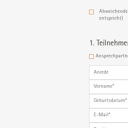
Abweichende 
entspricht)
1. Teilnehme
Ansprechpartne
Anrede
Vorname
Geburtsdatum*
(tt.mm.jjjj)
E-
Mail
Position