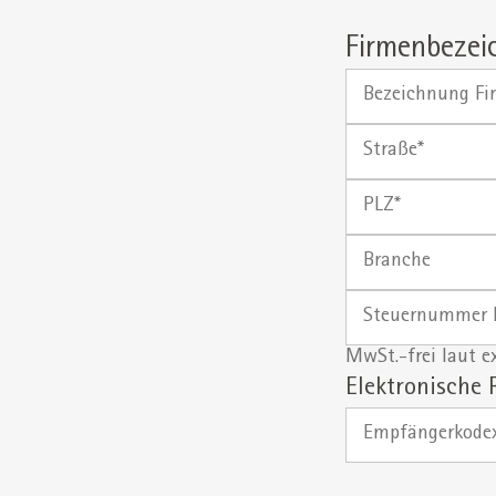
Firmenbezei
Bezeichnung
Firma
|
Straße
Organisation
PLZ
Branche
Steuernummer
Firma*
MwSt.-frei laut e
Elektronische
Empfängerkodex