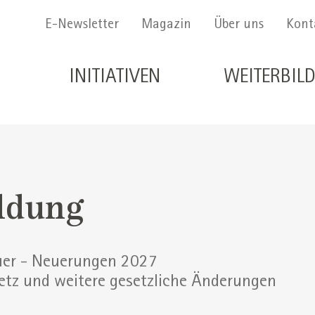
Menu Secondario
E-Newsletter
Magazin
Über uns
Kont
Navigazione principale de
INITIATIVEN
WEITERBIL
ldung
er - Neuerungen 2027
etz und weitere gesetzliche Änderungen