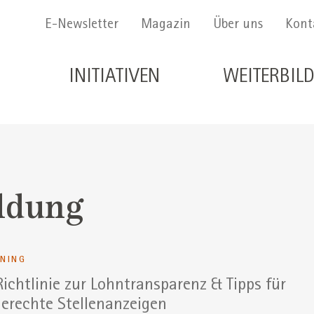
Menu Secondario
E-Newsletter
Magazin
Über uns
Kont
Navigazione principale de
INITIATIVEN
WEITERBIL
ldung
RNING
ichtlinie zur Lohntransparenz & Tipps für
erechte Stellenanzeigen