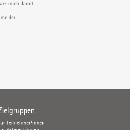
läre mich damit
mme der
Zielgruppen
Für Teilnehmer/innen