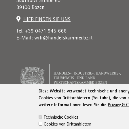
Südtiroler Straße 60
39100 Bozen
HIER FINDEN SIE UNS
Tel. +39 0471 945 666
E-Mail:
wifi@handelskammer.bz.it
Diese Website verwendet technische und anonym
Cookies von Drittanbietern (Youtube), die von
weitere Informationen lesen Sie die
Privacy & C
Rechnungsadresse: Institut für Wirtschaftsförderung, 
Technische Cookies
Cookies von Drittanbietern
© WIFI
Impressum
Privacy
AGB
Erklä