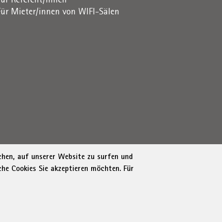
Für Referent/innen
Für Mieter/innen von WIFI-Sälen
ichen, auf unserer Website zu surfen und
che Cookies Sie akzeptieren möchten. Für
1716880214
|
administration-as@bz.legalmail.camcom.it
tung
Cookie Policy
Cookie-Einstellungen