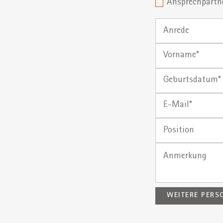
Ansprechpartne
Anrede
Vorname
Geburtsdatum*
(tt.mm.jjjj)
E-
Mail
Position
WEITERE PERS