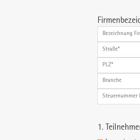
Firmenbezei
Bezeichnung
Firma
|
Straße
Organisation
PLZ
Branche
Steuernummer
Firma*
1. Teilnehme