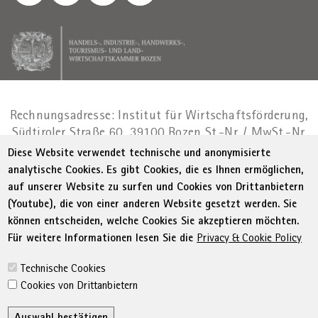
Rechnungsadresse: Institut für Wirtschaftsförderung,
Südtiroler Straße 60, 39100 Bozen
St.-Nr. / MwSt.-Nr.
01716880214
|
administration-
Diese Website verwendet technische und anonymisierte
as@bz.legalmail.camcom.it
analytische Cookies. Es gibt Cookies, die es Ihnen ermöglichen,
auf unserer Website zu surfen und Cookies von Drittanbietern
Menu Footer
© WIFI
Impressum
Privacy
AGB
(Youtube), die von einer anderen Website gesetzt werden. Sie
Erklärung zur Barrierefreiheit
Sitemap
können entscheiden, welche Cookies Sie akzeptieren möchten.
Transparente Verwaltung
Cookie Policy
Für weitere Informationen lesen Sie die
Privacy & Cookie Policy
Cookie-Einstellungen
Technische Cookies
Cookies von Drittanbietern