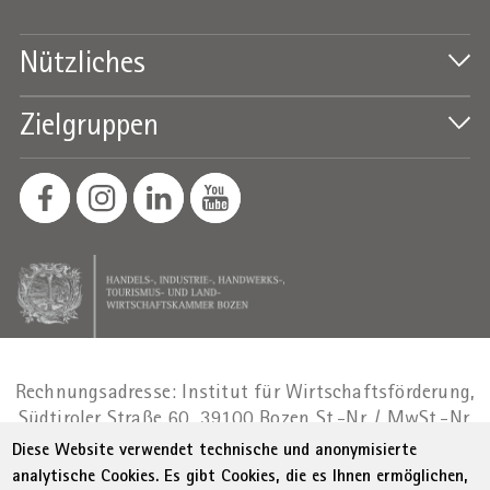
Nützliches
Zielgruppen
Rechnungsadresse: Institut für Wirtschaftsförderung,
Südtiroler Straße 60, 39100 Bozen
St.-Nr. / MwSt.-Nr.
01716880214
|
administration-
Diese Website verwendet technische und anonymisierte
as@bz.legalmail.camcom.it
analytische Cookies. Es gibt Cookies, die es Ihnen ermöglichen,