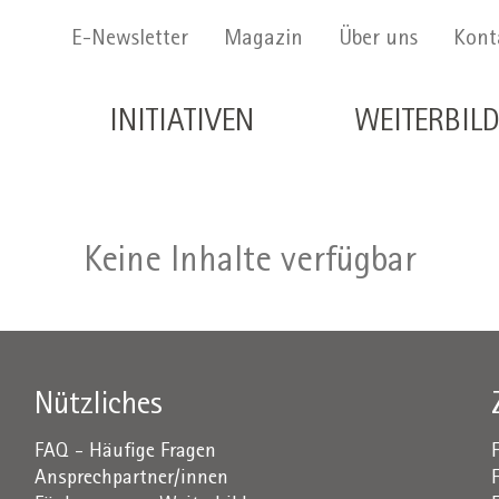
Menu Secondario
E-Newsletter
Magazin
Über uns
Kont
Navigazione principale de
INITIATIVEN
WEITERBIL
Keine Inhalte verfügbar
Nützliches
FAQ - Häufige Fragen
Ansprechpartner/innen