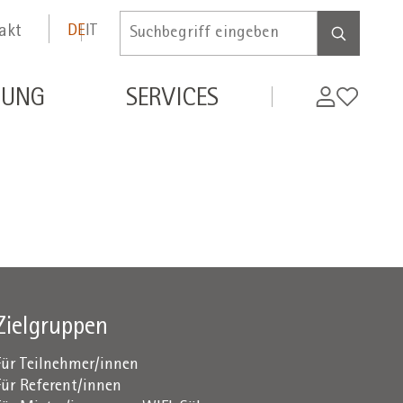
akt
DE
IT
Inserire
termine
di
MyWifi
Wunschli
DUNG
SERVICES
ricerca
Zielgruppen
Für Teilnehmer/innen
Für Referent/innen