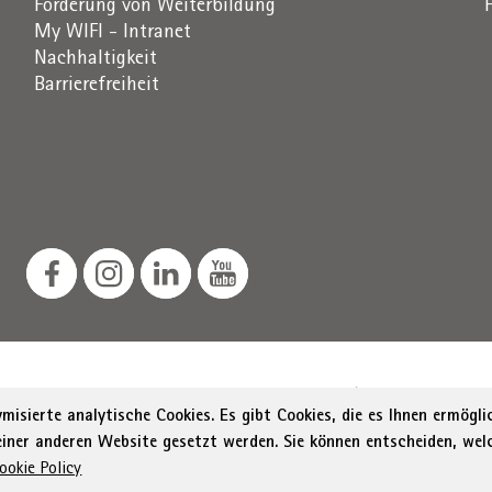
Förderung von Weiterbildung
My WIFI - Intranet
Nachhaltigkeit
Barrierefreiheit
Südtiroler Straße 60, 39100 Bozen
St.-Nr. / MwSt.-Nr. 0
isierte analytische Cookies. Es gibt Cookies, die es Ihnen ermögl
 einer anderen Website gesetzt werden. Sie können entscheiden, wel
Menu Footer
rung zur Barrierefreiheit
Sitemap
Transparente Verwal
ookie Policy