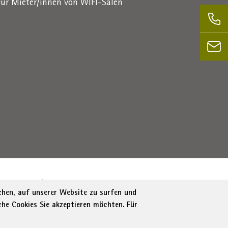
Für Mieter/innen von WIFI-Sälen
1716880214
|
administration-as@bz.legalmail.camcom.it
ichen, auf unserer Website zu surfen und
che Cookies Sie akzeptieren möchten. Für
tung
Cookie Policy
Cookie-Einstellungen