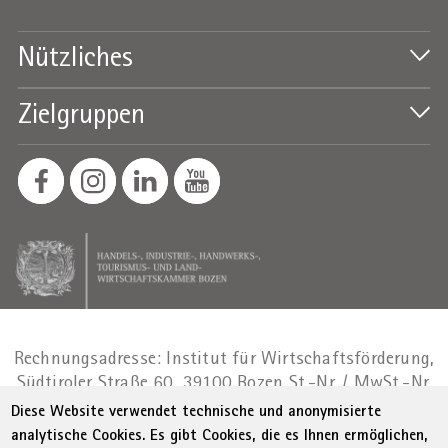
Nützliches
Zielgruppen
Rechnungsadresse: Institut für Wirtschaftsförderung,
Südtiroler Straße 60, 39100 Bozen
St.-Nr. / MwSt.-Nr.
01716880214
|
administration-
Diese Website verwendet technische und anonymisierte
as@bz.legalmail.camcom.it
analytische Cookies. Es gibt Cookies, die es Ihnen ermöglichen,