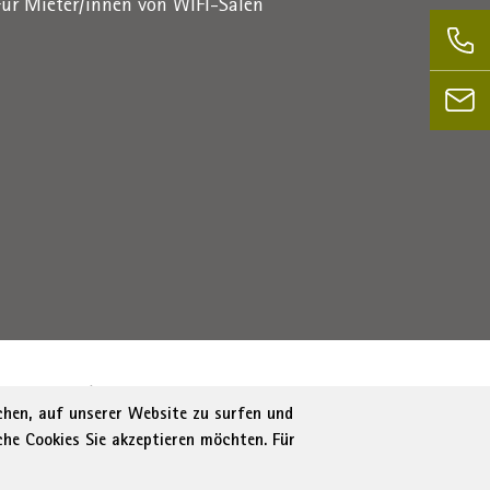
Für Mieter/innen von WIFI-Sälen
1716880214
|
administration-as@bz.legalmail.camcom.it
ichen, auf unserer Website zu surfen und
che Cookies Sie akzeptieren möchten. Für
tung
Cookie Policy
Cookie-Einstellungen