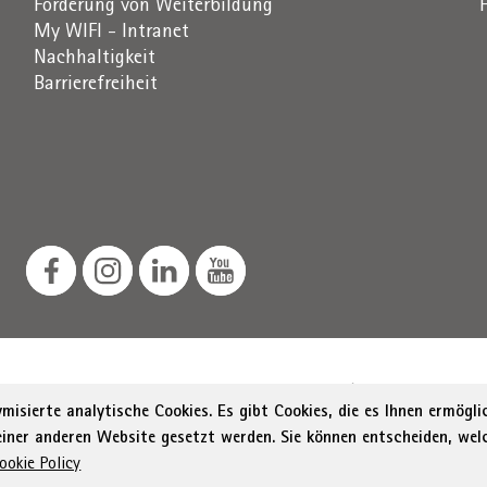
Förderung von Weiterbildung
My WIFI - Intranet
Nachhaltigkeit
Barrierefreiheit
Südtiroler Straße 60, 39100 Bozen
St.-Nr. / MwSt.-Nr. 0
isierte analytische Cookies. Es gibt Cookies, die es Ihnen ermögl
 einer anderen Website gesetzt werden. Sie können entscheiden, wel
Menu Footer
rung zur Barrierefreiheit
Sitemap
Transparente Verwal
ookie Policy