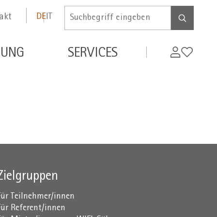
akt
DE
IT
Inserire
termine
di
MyWifi
Wunschli
DUNG
SERVICES
ricerca
Zielgruppen
Für Teilnehmer/innen
Für Referent/innen