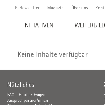
Menu Secondario
E-Newsletter
Magazin
Über uns
Kont
Navigazione principale de
INITIATIVEN
WEITERBIL
Keine Inhalte verfügbar
Nützliches
FAQ - Häufige Fragen
Ansprechpartner/innen