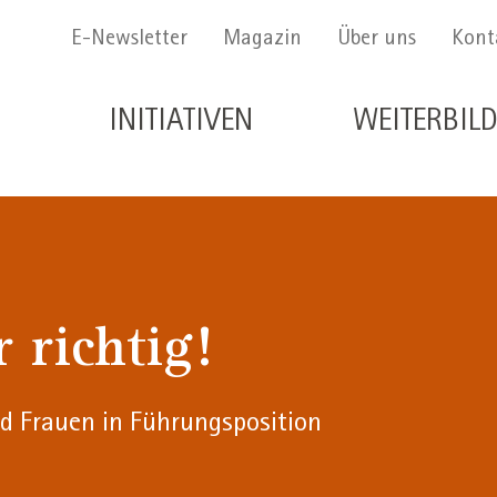
Menu Secondario
E-Newsletter
Magazin
Über uns
Kont
Navigazione principale de
INITIATIVEN
WEITERBIL
 richtig!
d Frauen in Führungsposition