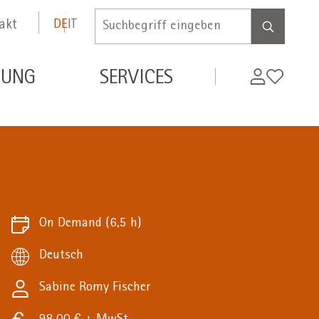
akt
DE
IT
Inserire
termine
di
MyWifi
Wunschli
DUNG
SERVICES
ricerca
On Demand
(6,5 h)
Deutsch
Sabine Romy Fischer