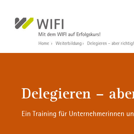
Welcome
Direkt zum Inhalt
to
All
in
One
Accessibility
Home
Weiterbildung
Delegieren – aber richtig!
screen
reader.
To
start
the
All
Delegieren – aber
in
One
Accessibility
screen
Ein Training für Unternehmerinnen un
reader,
press
"Ctrl