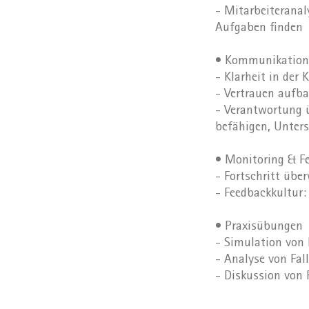
- Mitarbeiteranal
Aufgaben finden
• Kommunikation,
- Klarheit in de
- Vertrauen auf
- Verantwortung 
befähigen, Unter
• Monitoring & F
- Fortschritt übe
- Feedbackkultur
• Praxisübungen
- Simulation von
- Analyse von Fal
- Diskussion von 