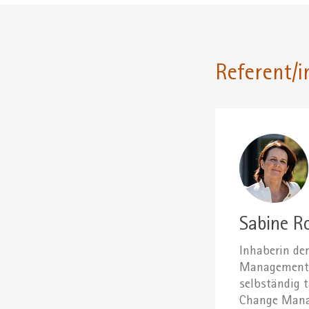
Referent/i
Sabine R
Inhaberin de
Management e
selbständig 
Change Manag