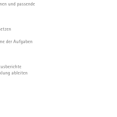
nnen und passende
setzen
hme der Aufgaben
tusberichte
klung ableiten