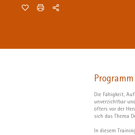
+
/".
This
shortcut
activates
the
screen
reader
to
help
Programm
you
navigate
and
Die Fähigkeit, Au
interact
unverzichtbar und
with
öfters vor der He
the
sich das Thema De
content.
In diesem Trainin