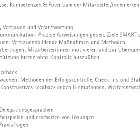
yse: Kompetenzen & Potentiale der Mitarbeiter/innen erke
 Vertrauen und Verantwortung
r Kommunikation: Präzise Anweisungen geben, Ziele SMART 
bauen: Vertrauensbildende Maßnahmen und Methoden
übertragen: Mitarbeiter/innen motivieren und zur Überna
stützung bieten ohne Kontrolle auszuüben
eedback
rwachen: Methoden der Erfolgskontrolle, Check-ins und Sta
: Konstruktives Feedback geben & empfangen, Weiterentwic
 Delegationsgesprächen
lbeispielen und erarbeiten von Lösungen
Praxisfragen