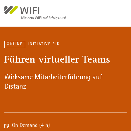
Welcome
Direkt zum Inhalt
to
All
in
One
Accessibility
screen
ONLINE
INITIATIVE PID
reader.
Führen virtueller Teams
To
start
the
Wirksame Mitarbeiterführung auf
All
Distanz
in
One
Accessibility
screen
reader,
press
On Demand
(4 h)
"Ctrl