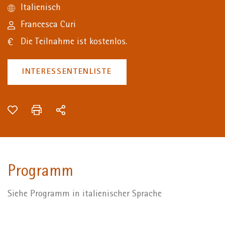
Italienisch
+
/".
Francesca Curi
This
Die Teilnahme ist kostenlos.
shortcut
activates
the
INTERESSENTENLISTE
screen
reader
to
help
you
navigate
and
interact
Programm
with
the
Siehe Programm in italienischer Sprache
content.