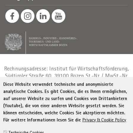
Rechnungsadresse: Institut für Wirtschaftsförderung,
Südtiroler Straße 60, 39100 Bozen
St.-Nr. / MwSt.-Nr.
01716880214
|
administration-
Diese Website verwendet technische und anonymisierte
as@bz.legalmail.camcom.it
analytische Cookies. Es gibt Cookies, die es Ihnen ermöglichen,
auf unserer Website zu surfen und Cookies von Drittanbietern
Menu Footer
© WIFI
Impressum
Privacy
AGB
(Youtube), die von einer anderen Website gesetzt werden. Sie
Erklärung zur Barrierefreiheit
Sitemap
können entscheiden, welche Cookies Sie akzeptieren möchten.
Transparente Verwaltung
Cookie Policy
Für weitere Informationen lesen Sie die
Privacy & Cookie Policy
Cookie-Einstellungen