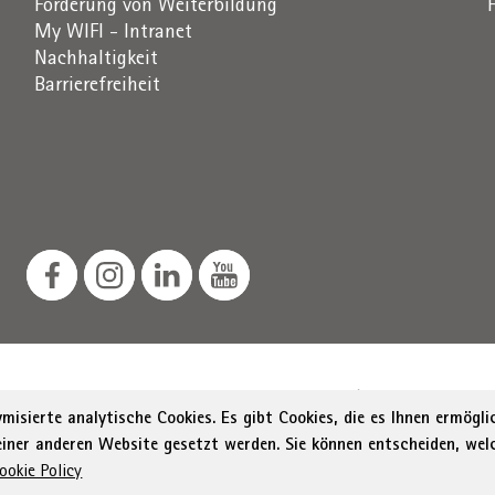
Förderung von Weiterbildung
My WIFI - Intranet
Nachhaltigkeit
Barrierefreiheit
Südtiroler Straße 60, 39100 Bozen
St.-Nr. / MwSt.-Nr. 0
isierte analytische Cookies. Es gibt Cookies, die es Ihnen ermögl
 einer anderen Website gesetzt werden. Sie können entscheiden, wel
Menu Footer
rung zur Barrierefreiheit
Sitemap
Transparente Verwal
ookie Policy