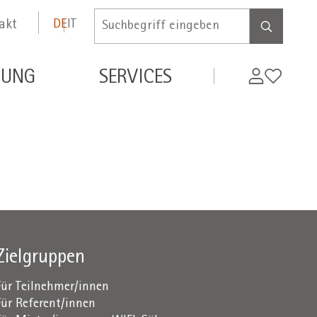
akt
DE
IT
Inserire
termine
di
MyWifi
Wunschli
DUNG
SERVICES
ricerca
Zielgruppen
Für Teilnehmer/innen
Für Referent/innen