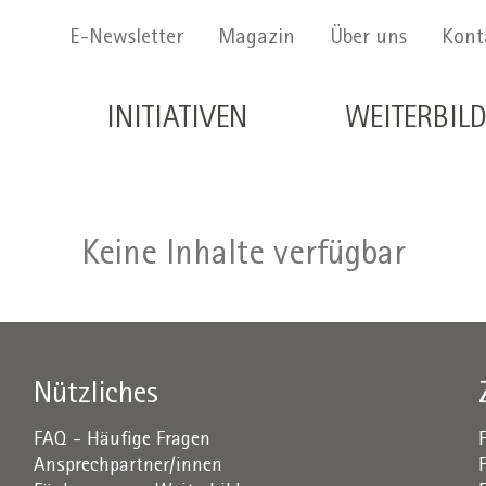
Menu Secondario
E-Newsletter
Magazin
Über uns
Kont
Navigazione principale de
INITIATIVEN
WEITERBIL
Keine Inhalte verfügbar
Nützliches
FAQ - Häufige Fragen
Ansprechpartner/innen