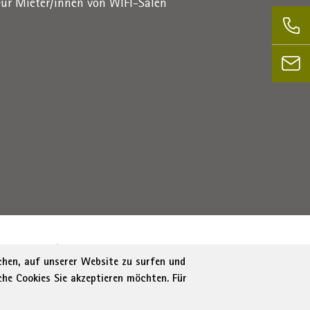
Für Mieter/innen von WIFI-Sälen
1716880214
|
administration-as@bz.legalmail.camcom.it
ichen, auf unserer Website zu surfen und
che Cookies Sie akzeptieren möchten. Für
tung
Cookie Policy
Cookie-Einstellungen