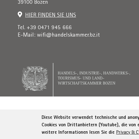
39100 Bozen
+
/".
HIER FINDEN SIE UNS
This
shortcut
Tel. +39 0471 945 666
activates
E-Mail:
wifi@handelskammer.bz.it
the
screen
reader
to
help
you
navigate
and
interact
with
Rechnungsadresse: Institut für Wirtschaftsförderung, 
the
Diese Website verwendet technische und anonym
content.
Cookies von Drittanbietern (Youtube), die von
© WIFI
Impressum
Privacy
AGB
Erklä
weitere Informationen lesen Sie die
Privacy & C