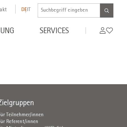
akt
DE
IT
Inserire
termine
di
MyWifi
Wunschli
DUNG
SERVICES
ricerca
Zielgruppen
Für Teilnehmer/innen
Für Referent/innen