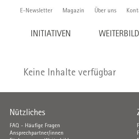
Menu Secondario
E-Newsletter
Magazin
Über uns
Kont
Navigazione principale de
INITIATIVEN
WEITERBIL
Keine Inhalte verfügbar
Nützliches
FAQ - Häufige Fragen
Ansprechpartner/innen