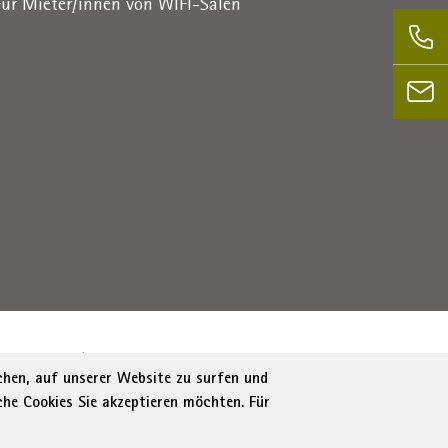
Für Mieter/innen von WIFI-Sälen
1716880214
|
administration-as@bz.legalmail.camcom.it
ichen, auf unserer Website zu surfen und
che Cookies Sie akzeptieren möchten. Für
tung
Cookie Policy
Cookie-Einstellungen