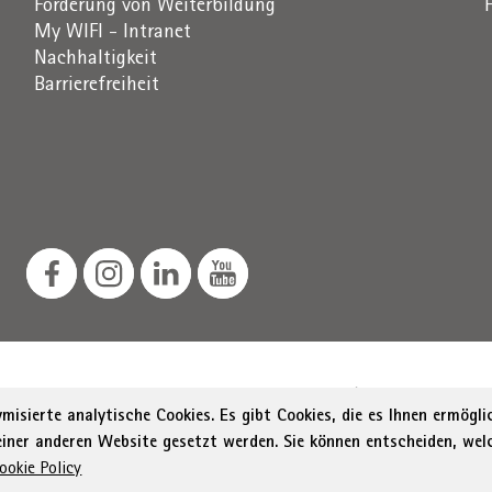
Förderung von Weiterbildung
My WIFI - Intranet
Nachhaltigkeit
Barrierefreiheit
Südtiroler Straße 60, 39100 Bozen
St.-Nr. / MwSt.-Nr. 0
isierte analytische Cookies. Es gibt Cookies, die es Ihnen ermögl
 einer anderen Website gesetzt werden. Sie können entscheiden, wel
Menu Footer
rung zur Barrierefreiheit
Sitemap
Transparente Verwal
ookie Policy