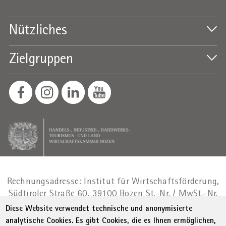
Nützliches
Zielgruppen
Rechnungsadresse: Institut für Wirtschaftsförderung,
Südtiroler Straße 60, 39100 Bozen
St.-Nr. / MwSt.-Nr.
01716880214
|
administration-
Diese Website verwendet technische und anonymisierte
as@bz.legalmail.camcom.it
analytische Cookies. Es gibt Cookies, die es Ihnen ermöglichen,