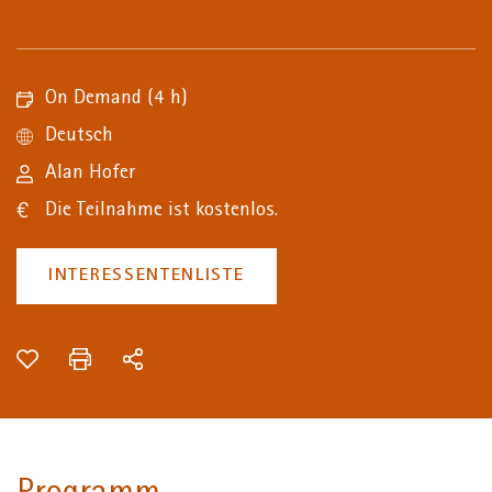
+
/".
This
shortcut
On Demand
(4 h)
activates
Deutsch
the
Alan Hofer
screen
reader
Die Teilnahme ist kostenlos.
to
help
INTERESSENTENLISTE
you
navigate
and
interact
with
the
content.