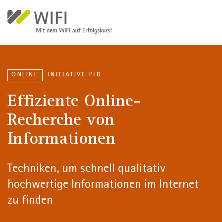
Welcome
Direkt zum Inhalt
to
All
in
One
Accessibility
screen
ONLINE
INITIATIVE PID
reader.
Effiziente Online-
To
start
Recherche von
the
Informationen
All
in
One
Techniken, um schnell qualitativ
Accessibility
screen
hochwertige Informationen im Internet
reader,
zu finden
press
"Ctrl