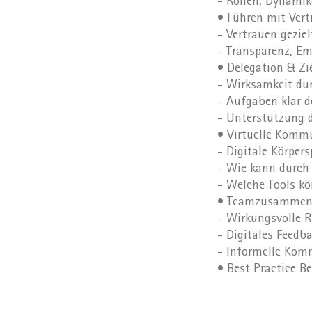
- Rollen, Dynami
• Führen mit Vert
- Vertrauen gezie
- Transparenz, E
• Delegation & Zi
- Wirksamkeit du
- Aufgaben klar 
- Unterstützung 
• Virtuelle Komm
- Digitale Körper
- Wie kann durch 
- Welche Tools kö
• Teamzusammenh
- Wirkungsvolle R
- Digitales Feedb
- Informelle Kom
• Best Practice B