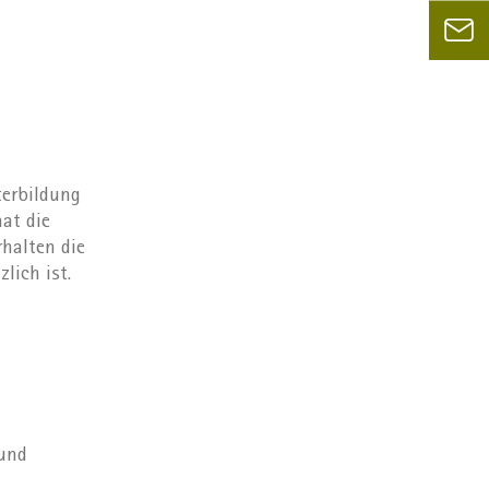
terbildung
hat die
halten die
lich ist.
 und