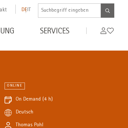
akt
DE
IT
Inserire
termine
di
MyWifi
Wunschli
DUNG
SERVICES
ricerca
ONLINE
On Demand
(4 h)
Deutsch
Thomas Pohl