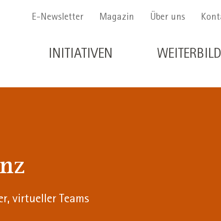
Menu Secondario
E-Newsletter
Magazin
Über uns
Kont
Navigazione principale de
INITIATIVEN
WEITERBIL
anz
r, virtueller Teams