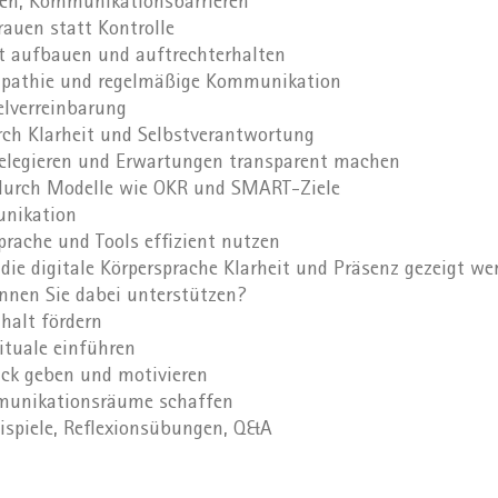
ken, Kommunikationsbarrieren
rauen statt Kontrolle
lt aufbauen und auftrechterhalten
mpathie und regelmäßige Kommunikation
elverreinbarung
rch Klarheit und Selbstverantwortung
delegieren und Erwartungen transparent machen
durch Modelle wie OKR und SMART-Ziele
unikation
sprache und Tools effizient nutzen
die digitale Körpersprache Klarheit und Präsenz gezeigt we
nnen Sie dabei unterstützen?
alt fördern
ituale einführen
ack geben und motivieren
munikationsräume schaffen
eispiele, Reflexionsübungen, Q&A