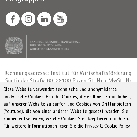
Rechnungsadresse: Institut für Wirtschaftsförderung,
Südtiroler Straße 60, 39100 Bozen
St.-Nr. / MwSt.-Nr.
01716880214
|
administration-
Diese Website verwendet technische und anonymisierte
as@bz.legalmail.camcom.it
analytische Cookies. Es gibt Cookies, die es Ihnen ermöglichen,
auf unserer Website zu surfen und Cookies von Drittanbietern
Menu Footer
© WIFI
Impressum
Privacy
AGB
(Youtube), die von einer anderen Website gesetzt werden. Sie
Erklärung zur Barrierefreiheit
Sitemap
können entscheiden, welche Cookies Sie akzeptieren möchten.
Transparente Verwaltung
Cookie Policy
Für weitere Informationen lesen Sie die
Privacy & Cookie Policy
Cookie-Einstellungen