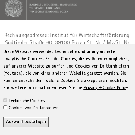
Rechnungsadresse: Institut für Wirtschaftsförderung,
Südtiroler Straße 60, 39100 Bozen
St.-Nr. / MwSt.-Nr.
01716880214
|
administration-
Diese Website verwendet technische und anonymisierte
as@bz.legalmail.camcom.it
analytische Cookies. Es gibt Cookies, die es Ihnen ermöglichen,
auf unserer Website zu surfen und Cookies von Drittanbietern
Menu Footer
© WIFI
Impressum
Privacy
AGB
(Youtube), die von einer anderen Website gesetzt werden. Sie
Erklärung zur Barrierefreiheit
Sitemap
können entscheiden, welche Cookies Sie akzeptieren möchten.
Transparente Verwaltung
Cookie Policy
Für weitere Informationen lesen Sie die
Privacy & Cookie Policy
Cookie-Einstellungen
Technische Cookies
Cookies von Drittanbietern
Auswahl bestätigen