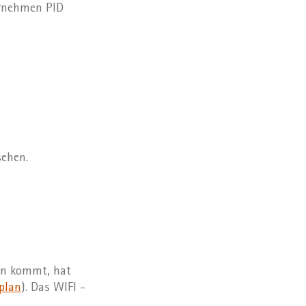
ernehmen PID
sehen.
en kommt, hat
plan
). Das WIFI -