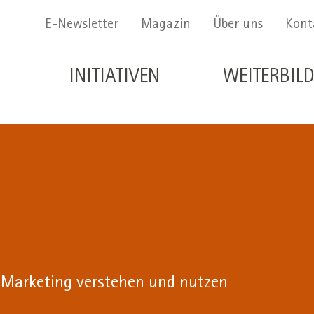
Menu Secondario
E-Newsletter
Magazin
Über uns
Kont
Navigazione principale de
INITIATIVEN
WEITERBIL
 Marketing verstehen und nutzen