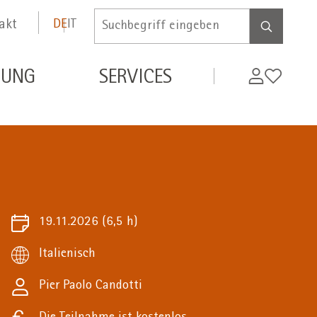
akt
DE
IT
Inserire
termine
di
MyWifi
Wunschli
DUNG
SERVICES
ricerca
19.11.2026
(6,5 h)
Italienisch
Pier Paolo Candotti