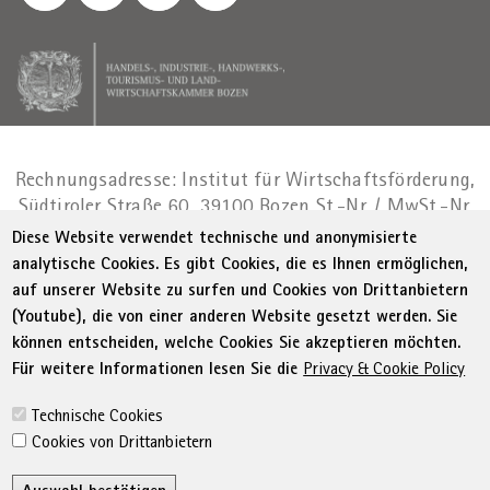
Rechnungsadresse: Institut für Wirtschaftsförderung,
Südtiroler Straße 60, 39100 Bozen
St.-Nr. / MwSt.-Nr.
01716880214
|
administration-
Diese Website verwendet technische und anonymisierte
as@bz.legalmail.camcom.it
analytische Cookies. Es gibt Cookies, die es Ihnen ermöglichen,
auf unserer Website zu surfen und Cookies von Drittanbietern
Menu Footer
© WIFI
Impressum
Privacy
AGB
(Youtube), die von einer anderen Website gesetzt werden. Sie
Erklärung zur Barrierefreiheit
Sitemap
können entscheiden, welche Cookies Sie akzeptieren möchten.
Transparente Verwaltung
Cookie Policy
Für weitere Informationen lesen Sie die
Privacy & Cookie Policy
Cookie-Einstellungen
Technische Cookies
Cookies von Drittanbietern