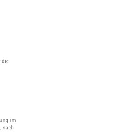
 die
gung im
, nach