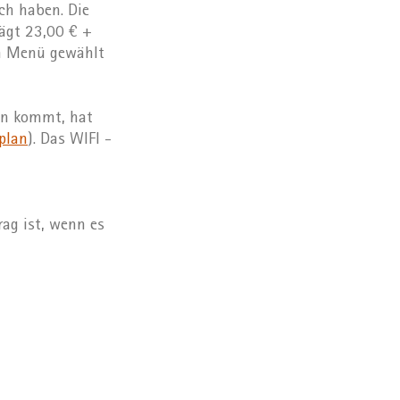
h haben. Die
rägt 23,00 € +
en Menü gewählt
en kommt, hat
plan
). Das WIFI -
ag ist, wenn es