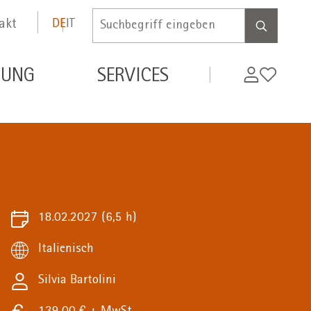
akt
DE
IT
Inserire
termine
di
MyWifi
Wunschli
DUNG
SERVICES
ricerca
18.02.2027
(6,5 h)
Italienisch
Silvia Bartolini