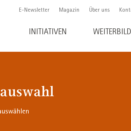
Menu Secondario
E-Newsletter
Magazin
Über uns
Kont
Navigazione principale de
INITIATIVEN
WEITERBIL
lauswahl
 auswählen