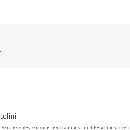
n
tolini
d Beraterin des renomierten Trainings- und Beratungsunte