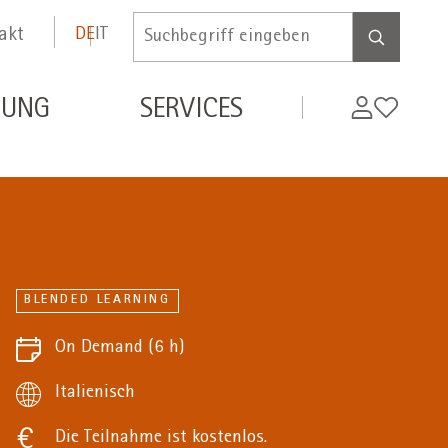
akt
DE
IT
Inserire
termine
di
MyWifi
Wunschli
DUNG
SERVICES
ricerca
BLENDED LEARNING
On Demand
(6 h)
Italienisch
Die Teilnahme ist kostenlos.