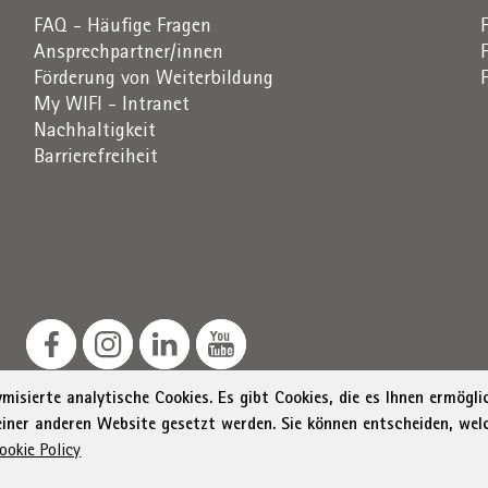
FAQ - Häufige Fragen
Ansprechpartner/innen
Förderung von Weiterbildung
My WIFI - Intranet
Nachhaltigkeit
Barrierefreiheit
isierte analytische Cookies. Es gibt Cookies, die es Ihnen ermögl
 einer anderen Website gesetzt werden. Sie können entscheiden, wel
ookie Policy
Südtiroler Straße 60, 39100 Bozen
St.-Nr. / MwSt.-Nr. 0