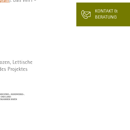
plan
). Das WIFI -
KONTAKT &
BERATUNG
ozen, Lettische
es Projektes