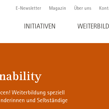
Menu Secondario
E-Newsletter
Magazin
Über uns
Kont
Navigazione principale de
INITIATIVEN
WEITERBIL
ability
cen! Weiterbildung speziell
ünderinnen und Selbständige