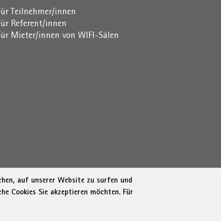
Für Teilnehmer/innen
Für Referent/innen
Für Mieter/innen von WIFI-Sälen
ichen, auf unserer Website zu surfen und
che Cookies Sie akzeptieren möchten. Für
1716880214
|
administration-as@bz.legalmail.camcom.it