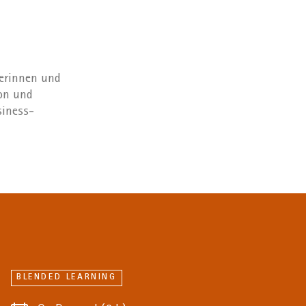
erinnen und
on und
siness-
BLENDED LEARNING