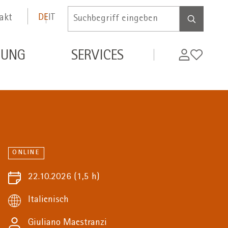
akt
DE
IT
Inserire
termine
di
MyWifi
Wunschli
DUNG
SERVICES
ricerca
ONLINE
22.10.2026
(1,5 h)
Italienisch
Giuliano Maestranzi