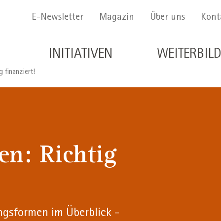
Menu Secondario
E-Newsletter
Magazin
Über uns
Kont
Navigazione principale de
INITIATIVEN
WEITERBIL
 finanziert!
en: Richtig
ngsformen im Überblick -