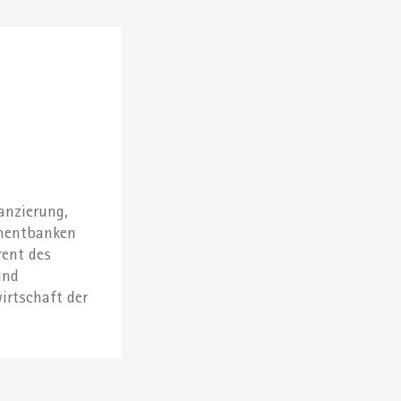
anzierung,
tmentbanken
rent des
und
irtschaft der