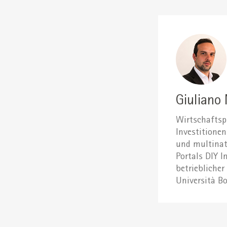
Giuliano
Wirtschaftsp
Investitione
und multinat
Portals DIY I
betrieblicher
Università B