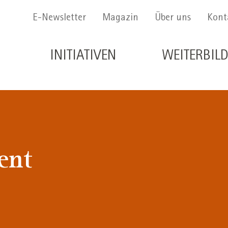
Menu Secondario
E-Newsletter
Magazin
Über uns
Kont
Navigazione principale de
INITIATIVEN
WEITERBIL
ent