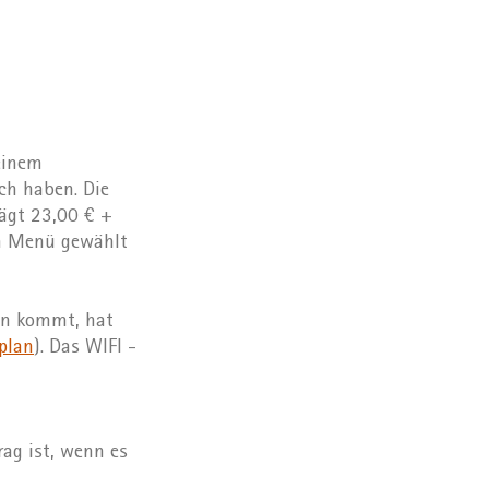
einem
h haben. Die
rägt 23,00 € +
en Menü gewählt
en kommt, hat
plan
). Das WIFI -
ag ist, wenn es