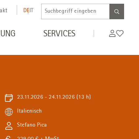
akt
DE
IT
Inserire
termine
di
MyWifi
Wunschli
DUNG
SERVICES
ricerca
23.11.2026 - 24.11.2026
(13 h)
Italienisch
Stefano Pica