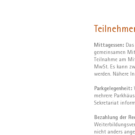
Teilnehme
Mittagessen:
Das 
gemeinsamen Mitt
Teilnahme am Mitt
MwSt. Es kann zw
werden. Nähere I
Parkgelegenheit:
W
mehrere Parkhäuse
Sekretariat inform
Bezahlung der R
Weiterbildungsver
nicht anders ange