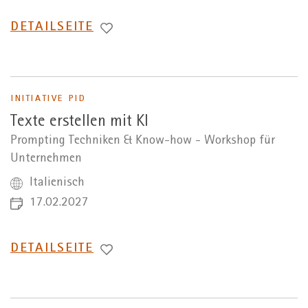
WECHSEL
DETAILSEITE
ZUR
INITIATIVE PID
Texte erstellen mit KI
Prompting Techniken & Know-how - Workshop für
Unternehmen
Italienisch
17.02.2027
WECHSEL
DETAILSEITE
ZUR