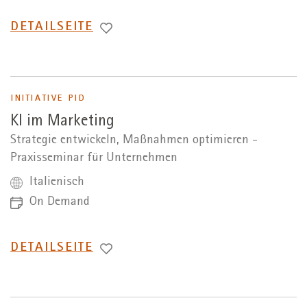
WECHSEL
DETAILSEITE
ZUR
INITIATIVE PID
KI im Marketing
Strategie entwickeln, Maßnahmen optimieren -
Praxisseminar für Unternehmen
Italienisch
On Demand
WECHSEL
DETAILSEITE
ZUR