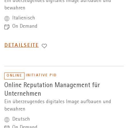
Ein überzeugendes digitales Image aufbauen und
bewahren
Italienisch
On Demand
WECHSEL
DETAILSEITE
ZUR
INITIATIVE PID
ONLINE
Online Reputation Management für
Unternehmen
Ein überzeugendes digitales Image aufbauen und
bewahren
Deutsch
On Demand