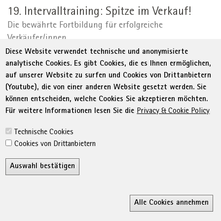
19. Intervalltraining: Spitze im Verkauf!
Die bewährte Fortbildung für erfolgreiche
Verkäufer/innen
Diese Website verwendet technische und anonymisierte
Deutsch
analytische Cookies. Es gibt Cookies, die es Ihnen ermöglichen,
16.02.2027 - 25.05.2027
auf unserer Website zu surfen und Cookies von Drittanbietern
(Youtube), die von einer anderen Website gesetzt werden. Sie
können entscheiden, welche Cookies Sie akzeptieren möchten.
WECHSEL
DETAILSEITE
Für weitere Informationen lesen Sie die
Privacy & Cookie Policy
ZUR
Technische Cookies
Cookies von Drittanbietern
Im Verkaufsgespräch überzeugen
Auswahl bestätigen
Praxisseminar für erfolgreichen Verkauf
Deutsch
Z
23.02.2027 - 24.02.2027
Alle Cookies annehmen
Ricerca
MyWifi
Wunschliste
Conta