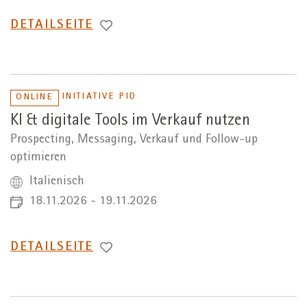
WECHSEL
DETAILSEITE
ZUR
INITIATIVE PID
ONLINE
KI & digitale Tools im Verkauf nutzen
Prospecting, Messaging, Verkauf und Follow-up
optimieren
Italienisch
18.11.2026 - 19.11.2026
WECHSEL
DETAILSEITE
ZUR