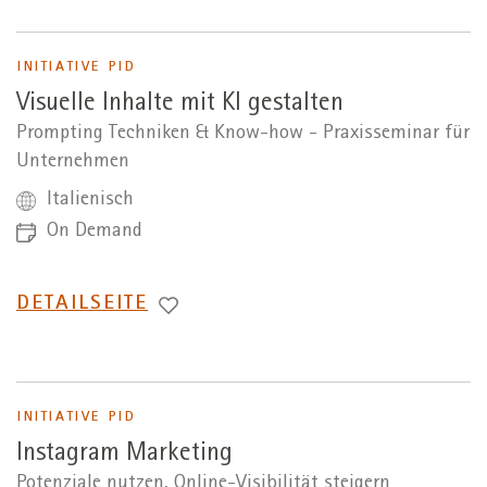
INITIATIVE PID
Visuelle Inhalte mit KI gestalten
Prompting Techniken & Know-how - Praxisseminar für
Unternehmen
Italienisch
On Demand
WECHSEL
DETAILSEITE
ZUR
INITIATIVE PID
Instagram Marketing
Potenziale nutzen, Online-Visibilität steigern