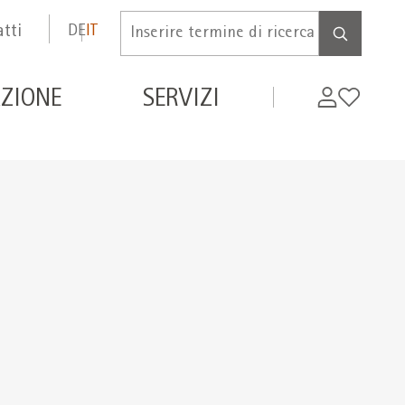
tti
DE
IT
Inserire
termine
di
de
My
Wishlist
ZIONE
SERVIZI
ricerca
WIFI