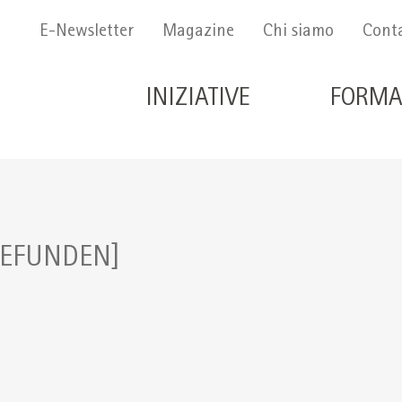
Menu Secondario
E-Newsletter
Magazine
Chi siamo
Conta
Navigazione principale 
INIZIATIVE
FORMA
GEFUNDEN]