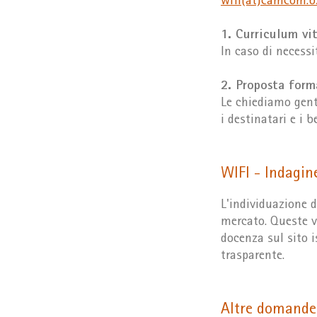
wifi(at)camcom.bz
1. Curriculum vi
In caso di necessi
2. Proposta form
Le chiediamo gent
i destinatari e i b
WIFI - Indagin
L'individuazione d
mercato. Queste 
docenza sul sito 
trasparente.
Altre domande