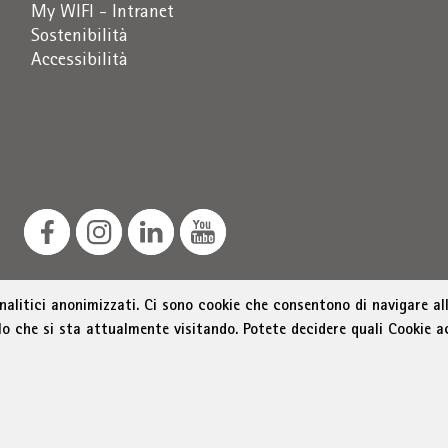
My WIFI - Intranet
Sostenibilità
Accessibilità
analitici anonimizzati. Ci sono cookie che consentono di navigare all
lo che si sta attualmente visitando. Potete decidere quali Cookie a
zione dello sviluppo economico, Via Alto Adige 60, 39100 B
as@bz.legalmail.camcom.it
Menu Footer
ichiarazione sull'accessibilità
Sitemap
Amministrazion