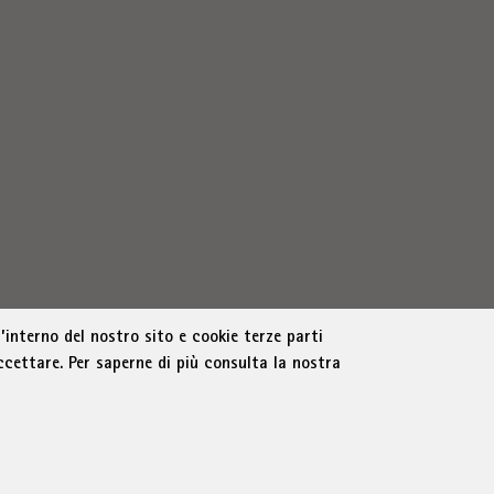
’interno del nostro sito e cookie terze parti
ccettare. Per saperne di più consulta la nostra
olzano
|
Part. IVA 01716880214
|
administration-
e trasparente
Cookie Policy
Impostazione cookie
Revoca il consenso