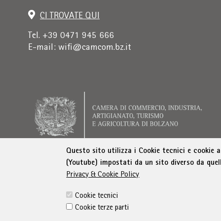
CI TROVATE QUI
Tel. +39 0471 945 666
E-mail:
wifi@camcom.bz.it
Questo sito utilizza i Cookie tecnici e cookie 
(Youtube) impostati da un sito diverso da quel
Indirizzo di fatturazione: Istituto per la promo
Privacy & Cookie Policy
Cookie tecnici
Cookie terze parti
© WIFI
Colophon
Privacy
Condizioni generali
D