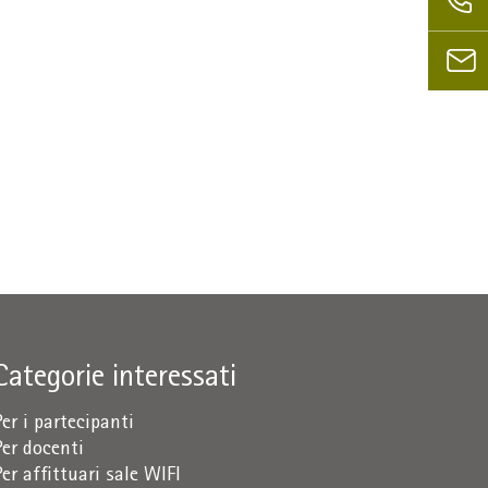
Categorie interessati
Per i partecipanti
Per docenti
Per affittuari sale WIFI