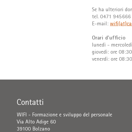
Se ha ulteriori do
tel. 0471 945666
E-mail:
wifi(at)c
Orari d'ufficio
lunedì - mercoled
giovedì: ore 08:3
venerdì: ore 08:3
Contatti
WIFI - Formazione e sviluppo del personale
Via Alto Adige 60
39100 Bolzano