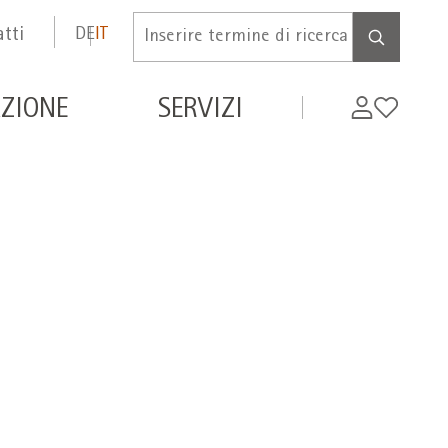
tti
DE
IT
Inserire
termine
di
de
My
Wishlist
ZIONE
SERVIZI
ricerca
WIFI