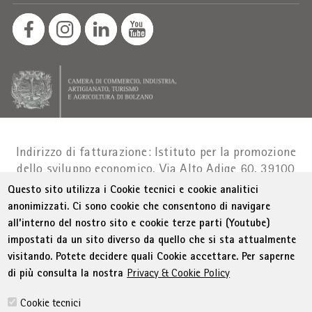
Indirizzo di fatturazione: Istituto per la promozione
dello sviluppo economico, Via Alto Adige 60, 39100
Bolzano
|
Part. IVA 01716880214
|
administration-
Questo sito utilizza i Cookie tecnici e cookie analitici
as@bz.legalmail.camcom.it
anonimizzati. Ci sono cookie che consentono di navigare
all’interno del nostro sito e cookie terze parti (Youtube)
Menu Footer
© WIFI
Colophon
Privacy
Condizioni generali
impostati da un sito diverso da quello che si sta attualmente
Dichiarazione sull'accessibilità
Sitemap
visitando. Potete decidere quali Cookie accettare. Per saperne
Amministrazione trasparente
Cookie Policy
di più consulta la nostra
Privacy & Cookie Policy
Impostazione cookie
Cookie tecnici