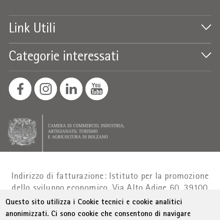
Link Utili
Categorie interessati
Indirizzo di fatturazione: Istituto per la promozione
dello sviluppo economico, Via Alto Adige 60, 39100
Bolzano
Part. IVA 01716880214
|
administration-
Questo sito utilizza i Cookie tecnici e cookie analitici
as@bz.legalmail.camcom.it
anonimizzati. Ci sono cookie che consentono di navigare