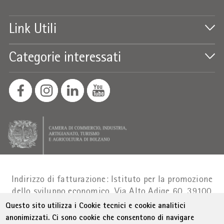
Link Utili
Categorie interessati
Indirizzo di fatturazione: Istituto per la promozione
dello sviluppo economico, Via Alto Adige 60, 39100
Bolzano
Part. IVA 01716880214
|
administration-
Questo sito utilizza i Cookie tecnici e cookie analitici
as@bz.legalmail.camcom.it
anonimizzati. Ci sono cookie che consentono di navigare