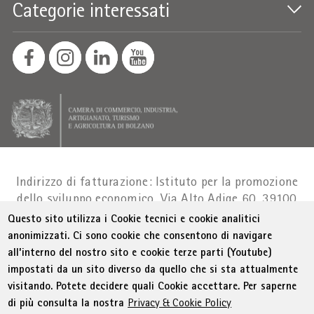
Categorie interessati
Indirizzo di fatturazione: Istituto per la promozione
dello sviluppo economico, Via Alto Adige 60, 39100
Bolzano
Part. IVA 01716880214
|
administration-
Questo sito utilizza i Cookie tecnici e cookie analitici
as@bz.legalmail.camcom.it
anonimizzati. Ci sono cookie che consentono di navigare
all’interno del nostro sito e cookie terze parti (Youtube)
Menu Footer
© WIFI
Colophon
Privacy
Condizioni generali
impostati da un sito diverso da quello che si sta attualmente
Dichiarazione sull'accessibilità
Sitemap
visitando. Potete decidere quali Cookie accettare. Per saperne
Amministrazione trasparente
Cookie Policy
di più consulta la nostra
Privacy & Cookie Policy