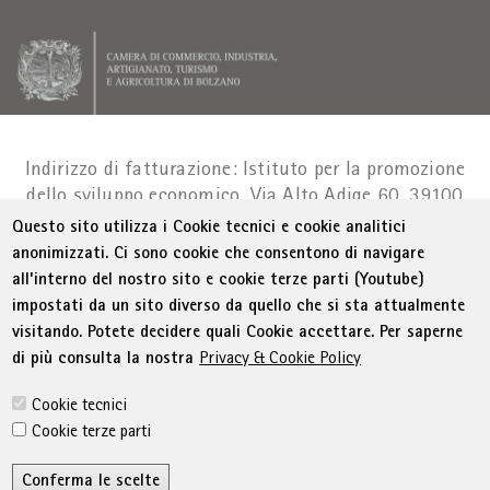
Indirizzo di fatturazione: Istituto per la promozione
dello sviluppo economico, Via Alto Adige 60, 39100
Bolzano
Part. IVA 01716880214
|
administration-
Questo sito utilizza i Cookie tecnici e cookie analitici
as@bz.legalmail.camcom.it
anonimizzati. Ci sono cookie che consentono di navigare
all’interno del nostro sito e cookie terze parti (Youtube)
Menu Footer
© WIFI
Colophon
Privacy
Condizioni generali
impostati da un sito diverso da quello che si sta attualmente
Dichiarazione sull'accessibilità
Sitemap
visitando. Potete decidere quali Cookie accettare. Per saperne
Amministrazione trasparente
Cookie Policy
di più consulta la nostra
Privacy & Cookie Policy
Impostazione cookie
Cookie tecnici
Cookie terze parti
Conferma le scelte