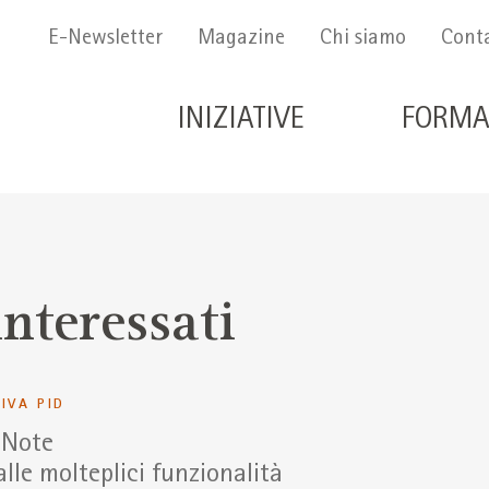
Menu Secondario
E-Newsletter
Magazine
Chi siamo
Conta
Navigazione principale 
INIZIATIVE
FORMA
interessati
TIVA PID
eNote
lle molteplici funzionalità