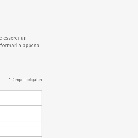
e esserci un
informarLa appena
* Campi obbligatori