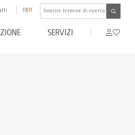
tti
DE
IT
Inserire
termine
di
de
My
Wishlist
ZIONE
SERVIZI
ricerca
WIFI