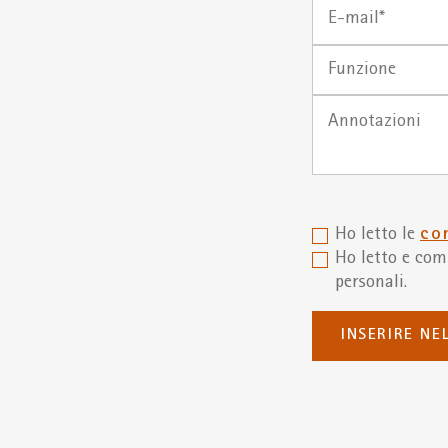
nascita*
E-
(gg.mm.aaaa)
mail
Funzione
Ho letto le
co
Ho letto e co
personali.
INSERIRE NE