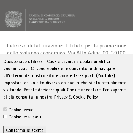
Indirizzo di fatturazione: Istituto per la promozione
dello sviluppo economico, Via Alto Adige 60, 39100
Bolzano
Part. IVA 01716880214
|
administration-
Questo sito utilizza i Cookie tecnici e cookie analitici
as@bz.legalmail.camcom.it
anonimizzati. Ci sono cookie che consentono di navigare
all’interno del nostro sito e cookie terze parti (Youtube)
Menu Footer
© WIFI
Colophon
Privacy
Condizioni generali
impostati da un sito diverso da quello che si sta attualmente
Dichiarazione sull'accessibilità
Sitemap
visitando. Potete decidere quali Cookie accettare. Per saperne
Amministrazione trasparente
Cookie Policy
di più consulta la nostra
Privacy & Cookie Policy
Impostazione cookie
Cookie tecnici
Cookie terze parti
Conferma le scelte