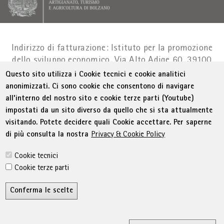
Indirizzo di fatturazione: Istituto per la promozione
dello sviluppo economico, Via Alto Adige 60, 39100
Bolzano
Part. IVA 01716880214
|
administration-
Questo sito utilizza i Cookie tecnici e cookie analitici
as@bz.legalmail.camcom.it
anonimizzati. Ci sono cookie che consentono di navigare
all’interno del nostro sito e cookie terze parti (Youtube)
Menu Footer
© WIFI
Colophon
Privacy
Condizioni generali
impostati da un sito diverso da quello che si sta attualmente
Dichiarazione sull'accessibilità
Sitemap
visitando. Potete decidere quali Cookie accettare. Per saperne
Amministrazione trasparente
Cookie Policy
di più consulta la nostra
Privacy & Cookie Policy
Impostazione cookie
Cookie tecnici
Cookie terze parti
Conferma le scelte
R