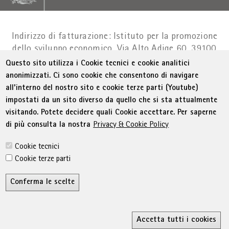
Indirizzo di fatturazione: Istituto per la promozione
dello sviluppo economico, Via Alto Adige 60, 39100
Bolzano
Part. IVA 01716880214
|
administration-
Questo sito utilizza i Cookie tecnici e cookie analitici
as@bz.legalmail.camcom.it
anonimizzati. Ci sono cookie che consentono di navigare
all’interno del nostro sito e cookie terze parti (Youtube)
Menu Footer
© WIFI
Colophon
Privacy
Condizioni generali
impostati da un sito diverso da quello che si sta attualmente
Dichiarazione sull'accessibilità
Sitemap
visitando. Potete decidere quali Cookie accettare. Per saperne
Amministrazione trasparente
Cookie Policy
di più consulta la nostra
Privacy & Cookie Policy
Impostazione cookie
Cookie tecnici
Cookie terze parti
Conferma le scelte
R
Accetta tutti i cookies
Ricerca
MyWifi
Wunschliste
Conta