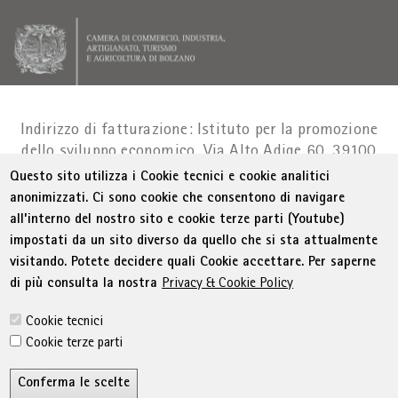
Indirizzo di fatturazione: Istituto per la promozione
dello sviluppo economico, Via Alto Adige 60, 39100
Bolzano
Part. IVA 01716880214
|
administration-
Questo sito utilizza i Cookie tecnici e cookie analitici
as@bz.legalmail.camcom.it
anonimizzati. Ci sono cookie che consentono di navigare
all’interno del nostro sito e cookie terze parti (Youtube)
Menu Footer
© WIFI
Colophon
Privacy
Condizioni generali
impostati da un sito diverso da quello che si sta attualmente
Dichiarazione sull'accessibilità
Sitemap
visitando. Potete decidere quali Cookie accettare. Per saperne
Amministrazione trasparente
Cookie Policy
di più consulta la nostra
Privacy & Cookie Policy
Impostazione cookie
Cookie tecnici
Cookie terze parti
Conferma le scelte