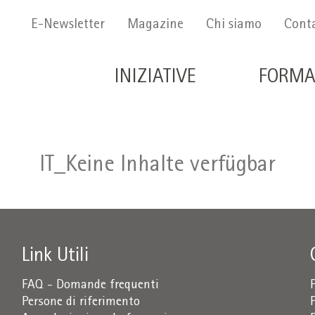
Menu Secondario
E-Newsletter
Magazine
Chi siamo
Conta
Navigazione principale 
INIZIATIVE
FORMA
IT_Keine Inhalte verfügbar
Link Utili
FAQ - Domande frequenti
Persone di riferimento