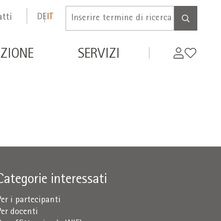
tti
DE
IT
Inserire
termine
di
de
My
Wishlist
ZIONE
SERVIZI
ricerca
WIFI
Categorie interessati
Per i partecipanti
Per docenti