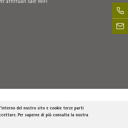
Per affittuari sale WIFI
Bolzano
Part. IVA 01716880214
|
administration-
’interno del nostro sito e cookie terze parti
ccettare. Per saperne di più consulta la nostra
e trasparente
Cookie Policy
Impostazione cookie