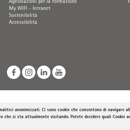
Agevolazioni per la formazione
My WIFI - Intranet
Sostenibilità
Accessibilità
ozione dello sviluppo economico, Via Alto Adige 60, 39100 
analitici anonimizzati. Ci sono cookie che consentono di navigare all
as@bz.legalmail.camcom.it
lo che si sta attualmente visitando. Potete decidere quali Cookie a
Menu Footer
ichiarazione sull'accessibilità
Sitemap
Amministrazion