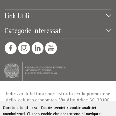
Link Utili
Categorie interessati
Indirizzo di fatturazione: Istituto per la promozione
dello sviluppo economico, Via Alto Adige 60, 39100
Bolzano
Part. IVA 01716880214
|
administration-
Questo sito utilizza i Cookie tecnici e cookie analitici
as@bz.legalmail.camcom.it
anonimizzati. Ci sono cookie che consentono di navigare